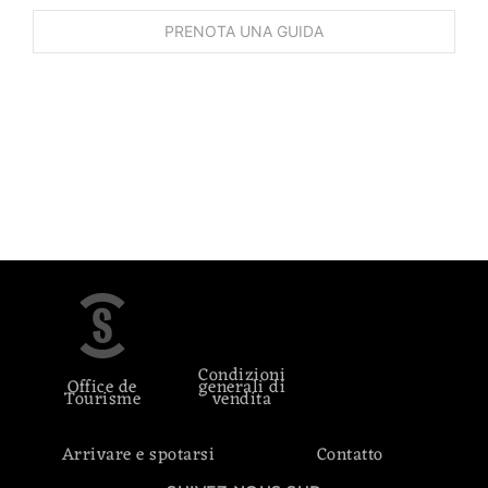
Condizioni
Office de
generali di
Tourisme
vendita
Arrivare e spotarsi
Contatto