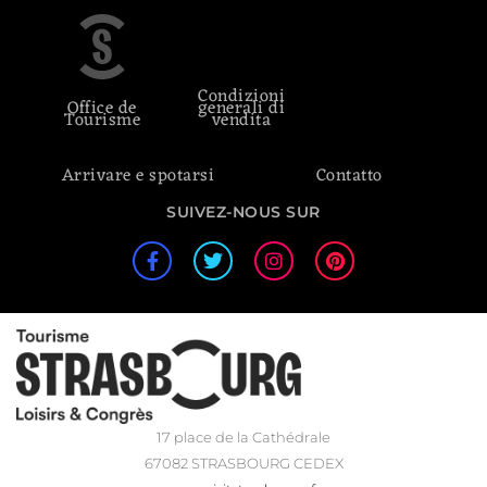
Condizioni
Office de
generali di
Tourisme
vendita
Arrivare e spotarsi
Contatto
SUIVEZ-NOUS SUR
17 place de la Cathédrale
67082 STRASBOURG CEDEX