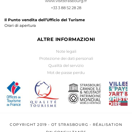
www.visitstrasbourg.fr
+33 3 88 52 28 28
Il Punto vendita dell’Ufficio del Turisme
Orari di apertura
ALTRE INFORMAZIONI
Note legali
Protezione dei dati personali
Qualità del servizio
Mot de passe perdu
COPYRIGHT 2019 -
OT STRASBOURG
- RÉALISATION