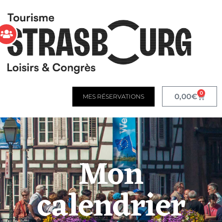
0
0,00
€
MES RÉSERVATIONS
Mon
calendrier