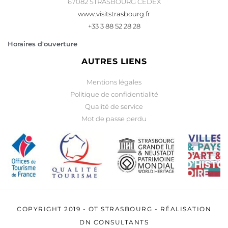
67082 STRASBOURG CEDEX
www.visitstrasbourg.fr
+33 3 88 52 28 28
Horaires d'ouverture
AUTRES LIENS
Mentions légales
Politique de confidentialité
Qualité de service
Mot de passe perdu
COPYRIGHT 2019 -
OT STRASBOURG
- RÉALISATION
DN CONSULTANTS