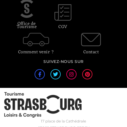
Office de
Tourisme
CGV
Comment venir ?
Contact
SUIVEZ-NOUS SUR
17 place de la Cathédrale