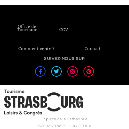
Office de
Tourisme
CGV
Comment venir ?
Contact
SUIVEZ-NOUS SUR
17 place de la Cathédrale
67082 STRASBOURG CEDEX