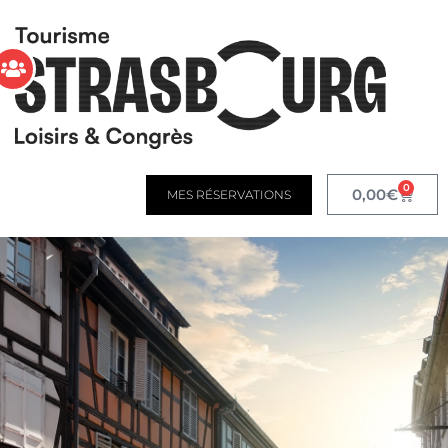
0
0,00
€
MES RÉSERVATIONS