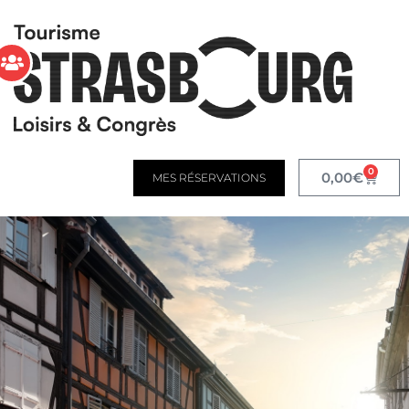
0
0,00
€
MES RÉSERVATIONS