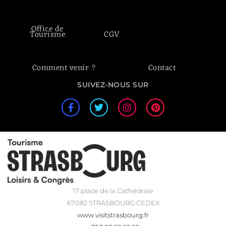
Office de
Tourisme
CGV
Comment venir ?
Contact
SUIVEZ-NOUS SUR
17 place de la Cathédrale
67082 STRASBOURG CEDEX
www.visitstrasbourg.fr