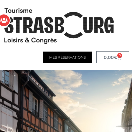
0
0,00
€
MES RÉSERVATIONS