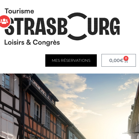
0
0,00
€
MES RÉSERVATIONS