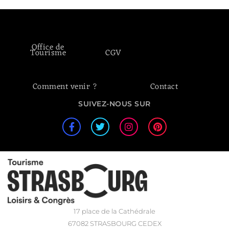
Office de
Tourisme
CGV
Comment venir ?
Contact
SUIVEZ-NOUS SUR
17 place de la Cathédrale
67082 STRASBOURG CEDEX