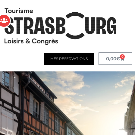
0
0,00
€
MES RÉSERVATIONS