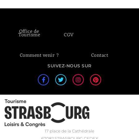
Office de
Tourisme
CGV
Comment venir ?
Contact
SUIVEZ-NOUS SUR
17 place de la Cathédrale
67082 STRASBOURG CEDEX