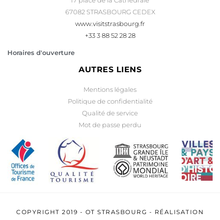
17 place de la Cathédrale
67082 STRASBOURG CEDEX
www.visitstrasbourg.fr
+33 3 88 52 28 28
Horaires d'ouverture
AUTRES LIENS
Mentions légales
Politique de confidentialité
Qualité de service
Mot de passe perdu
COPYRIGHT 2019 -
OT STRASBOURG
- RÉALISATION