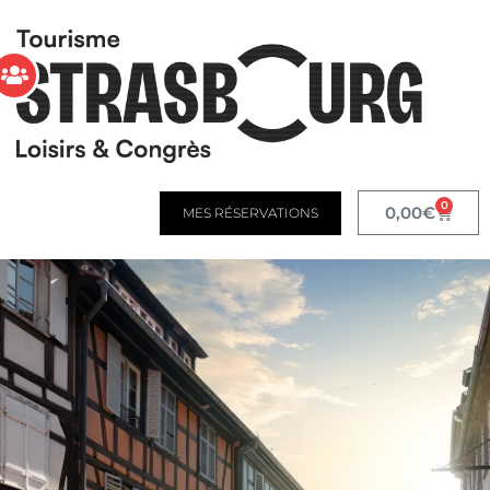
0
0,00
€
MES RÉSERVATIONS