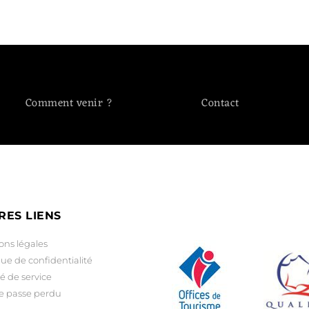
Comment venir ?
Contact
RES LIENS
ons légales
que de confidentialité
é de service
e passe perdu