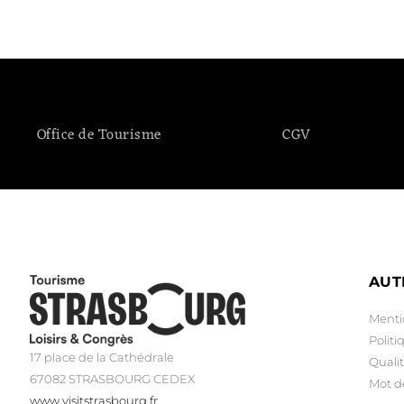
Office de Tourisme
CGV
AUT
Menti
Politi
17 place de la Cathédrale
Qualit
67082 STRASBOURG CEDEX
Mot d
www.visitstrasbourg.fr