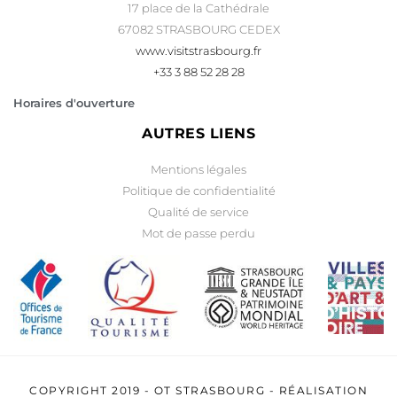
17 place de la Cathédrale
67082 STRASBOURG CEDEX
www.visitstrasbourg.fr
+33 3 88 52 28 28
Horaires d'ouverture
AUTRES LIENS
Mentions légales
Politique de confidentialité
Qualité de service
Mot de passe perdu
COPYRIGHT 2019 -
OT STRASBOURG
- RÉALISATION