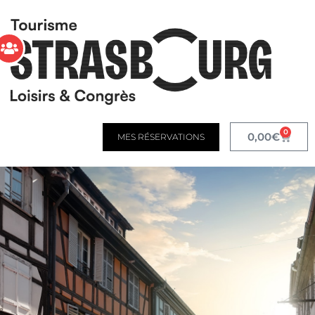
0
0,00
€
MES RÉSERVATIONS