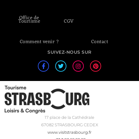
Office de
Tourisme
CGV
Comment venir ?
Contact
SUIVEZ-NOUS SUR
17 place de la Cathédrale
67082 STRASBOURG CEDEX
www.visitstrasbourg.fr