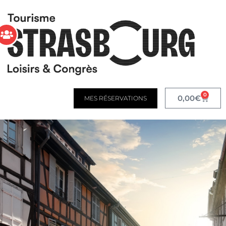
0
0,00
€
MES RÉSERVATIONS