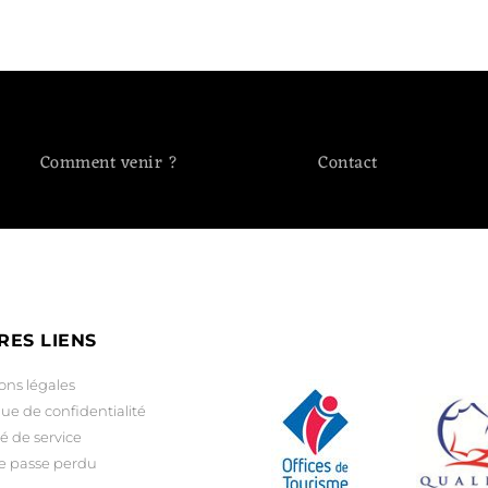
Comment venir ?
Contact
RES LIENS
ons légales
que de confidentialité
é de service
e passe perdu