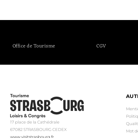
Office de Tourisme
CGV
AUT
Menti
Politi
17 place de la Cathédrale
Qualit
67082 STRASBOURG CEDEX
Mot d
www.visitstrasbourg.fr