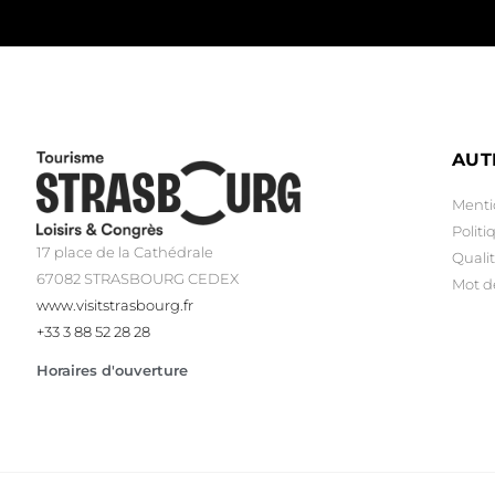
AUT
Menti
Politi
17 place de la Cathédrale
Qualit
67082 STRASBOURG CEDEX
Mot d
www.visitstrasbourg.fr
+33 3 88 52 28 28
Horaires d'ouverture