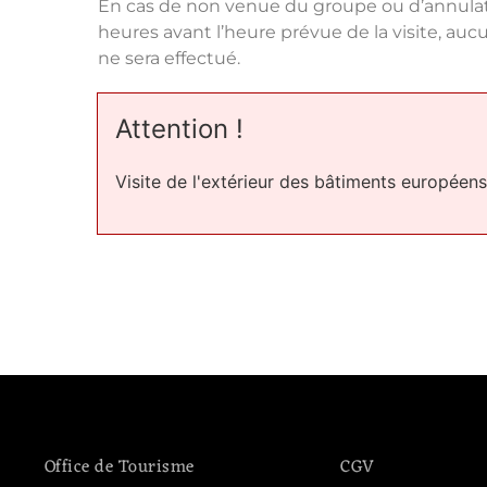
En cas de non venue du groupe ou d’annula
heures avant l’heure prévue de la visite, 
ne sera effectué.
Attention !
Visite de l'extérieur des bâtiments européens
Office de Tourisme
CGV