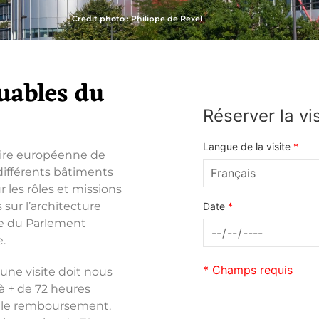
Crédit photo : Philippe de Rexel
uables du
Réserver la vi
Langue de la visite
*
stoire européenne de
différents bâtiments
 les rôles et missions
sur l’architecture
Date
*
e du Parlement
.
* Champs requis
une visite doit nous
 à + de 72 heures
ir le remboursement.