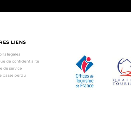
RES LIENS
ons légales
que de confidentialité
é de service
e passe perdu