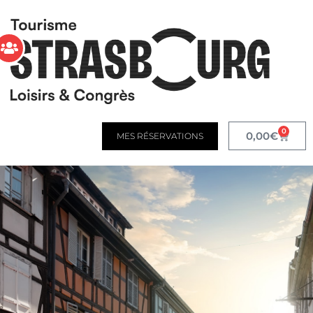
0
0,00
€
MES RÉSERVATIONS