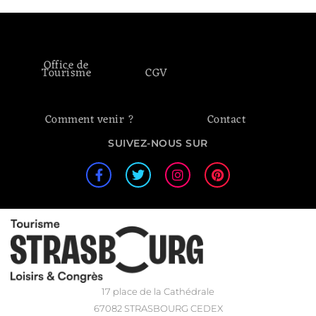
Office de
Tourisme
CGV
Comment venir ?
Contact
SUIVEZ-NOUS SUR
17 place de la Cathédrale
67082 STRASBOURG CEDEX