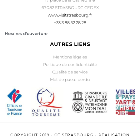
17 place de la Cathédrale
67082 STRASBOURG CEDEX
www.visitstrasbourg.fr
+33 3 88 52 28 28
Horaires d'ouverture
AUTRES LIENS
Mentions légales
Politique de confidentialité
Qualité de service
Mot de passe perdu
COPYRIGHT 2019 -
OT STRASBOURG
- RÉALISATION