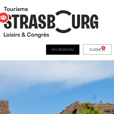
0
0,00
€
MIS RESERVAS