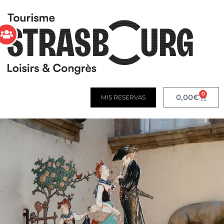
0
0,00
€
MIS RESERVAS