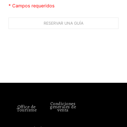
* Campos requeridos
Condiciones
Office de
generales de
Tourisme
venta