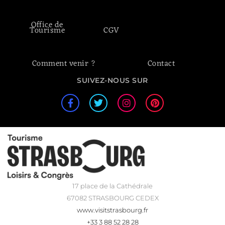
Office de
Tourisme
CGV
Comment venir ?
Contact
SUIVEZ-NOUS SUR
17 place de la Cathédrale
67082 STRASBOURG CEDEX
www.visitstrasbourg.fr
+33 3 88 52 28 28