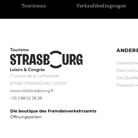
Tourismus
Verkaufsbedingungen
ANDERE
Gesetzlich
Datenschu
17 place de la Cathédrale
Die Qualit
67082 STRASBOURG CEDEX
Passwort 
www.visitstrasbourg.fr
+33 3 88 52 28 28
Die boutique des Fremdenverkehrsamts
Öffnungszeiten