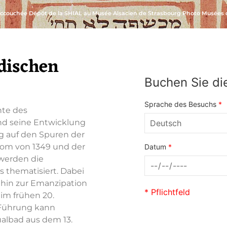
ccouchée Dépôt de la SHIAL au Musée Alsacien de Strasbourg Photo Musées d
dischen
Buchen Sie die
Sprache des Besuchs
*
hte des
nd seine Entwicklung
ng auf den Spuren der
grom von 1349 und der
Datum
*
 werden die
 thematisiert. Dabei
s hin zur Emanzipation
* Pflichtfeld
im frühen 20.
 Führung kann
albad aus dem 13.