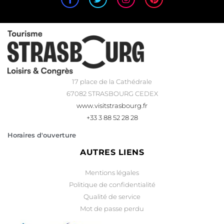
17 place de la Cathédrale
67082 STRASBOURG CEDEX
www.visitstrasbourg.fr
+33 3 88 52 28 28
Horaires d'ouverture
AUTRES LIENS
Mentions légales
Politique de confidentialité
Qualité de service
Mot de passe perdu