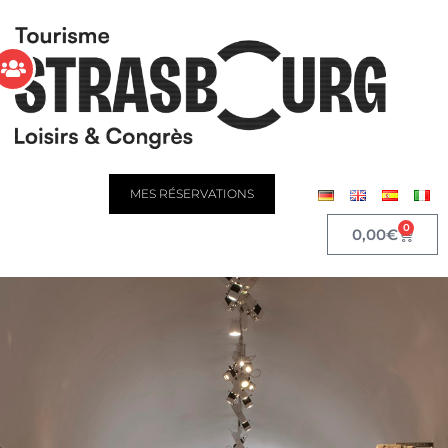
MES RÉSERVATIONS
0
0,00
€