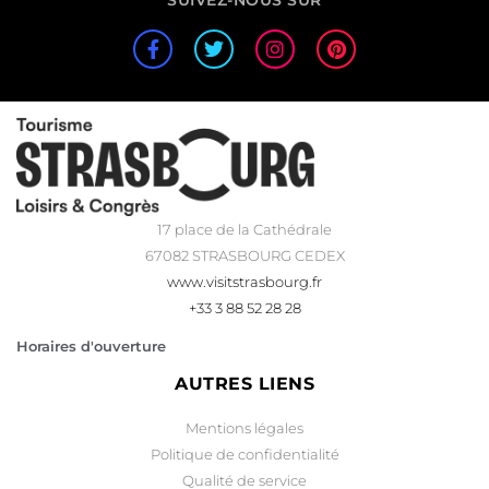
SUIVEZ-NOUS SUR
17 place de la Cathédrale
67082 STRASBOURG CEDEX
www.visitstrasbourg.fr
+33 3 88 52 28 28
Horaires d'ouverture
AUTRES LIENS
Mentions légales
Politique de confidentialité
Qualité de service