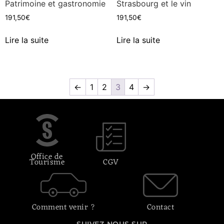
Patrimoine et gastronomie
Strasbourg et le vin
191,50
€
191,50
€
Lire la suite
Lire la suite
←
1
2
3
4
→
Office de
Tourisme
CGV
Comment venir ?
Contact