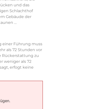
rücken und das
igen Schlachthof
dem Gebäude der
taunen …
g einer Führung muss
ehr als 72 Stunden vor
e Rückerstattung zu
r weniger als 72
agt, erfogt keine
fügen.