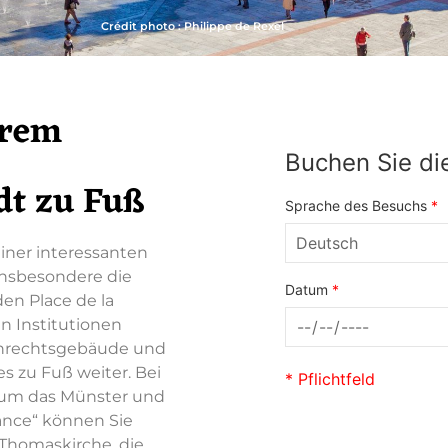
Crédit photo : Philippe de Rexel
hrem
Buchen Sie die
dt zu Fuß
Sprache des Besuchs
*
iner interessanten
insbesondere die
Datum
*
en Place de la
n Institutionen
henrechtsgebäude und
 zu Fuß weiter. Bei
* Pflichtfeld
d um das Münster und
ance“ können Sie
Thomaskirche, die